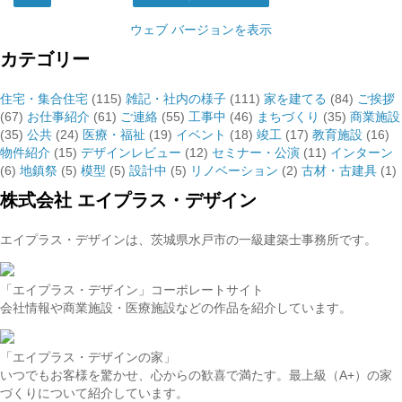
ウェブ バージョンを表示
カテゴリー
住宅・集合住宅
(115)
雑記・社内の様子
(111)
家を建てる
(84)
ご挨拶
(67)
お仕事紹介
(61)
ご連絡
(55)
工事中
(46)
まちづくり
(35)
商業施設
(35)
公共
(24)
医療・福祉
(19)
イベント
(18)
竣工
(17)
教育施設
(16)
物件紹介
(15)
デザインレビュー
(12)
セミナー・公演
(11)
インターン
(6)
地鎮祭
(5)
模型
(5)
設計中
(5)
リノベーション
(2)
古材・古建具
(1)
株式会社 エイプラス・デザイン
エイプラス・デザインは、茨城県水戸市の一級建築士事務所です。
「エイプラス・デザイン」コーポレートサイト
会社情報や商業施設・医療施設などの作品を紹介しています。
「エイプラス・デザインの家」
いつでもお客様を驚かせ、心からの歓喜で満たす。最上級（A+）の家
づくりについて紹介しています。