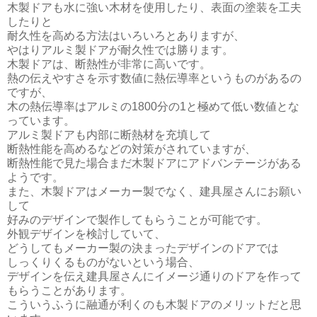
木製ドアも水に強い木材を使用したり、表面の塗装を工夫
したりと
耐久性を高める方法はいろいろとありますが、
やはりアルミ製ドアが耐久性では勝ります。
木製ドアは、断熱性が非常に高いです。
熱の伝えやすさを示す数値に熱伝導率というものがあるの
ですが、
木の熱伝導率はアルミの1800分の1と極めて低い数値とな
っています。
アルミ製ドアも内部に断熱材を充填して
断熱性能を高めるなどの対策がされていますが、
断熱性能で見た場合まだ木製ドアにアドバンテージがある
ようです。
また、木製ドアはメーカー製でなく、建具屋さんにお願い
して
好みのデザインで製作してもらうことが可能です。
外観デザインを検討していて、
どうしてもメーカー製の決まったデザインのドアでは
しっくりくるものがないという場合、
デザインを伝え建具屋さんにイメージ通りのドアを作って
もらうことがあります。
こういうふうに融通が利くのも木製ドアのメリットだと思