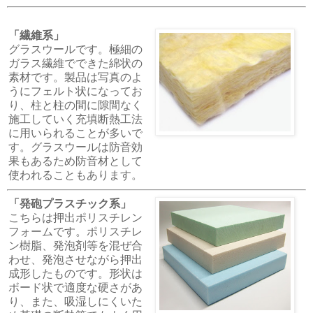
「繊維系」
グラスウールです。極細の
ガラス繊維でできた綿状の
素材です。製品は写真のよ
うにフェルト状になってお
り、柱と柱の間に隙間なく
施工していく充填断熱工法
に用いられることが多いで
す。グラスウールは防音効
果もあるため防音材として
使われることもあります。
「発砲プラスチック系」
こちらは押出ポリスチレン
フォームです。ポリスチレ
ン樹脂、発泡剤等を混ぜ合
わせ、発泡させながら押出
成形したものです。形状は
ボード状で適度な硬さがあ
り、また、吸湿しにくいた