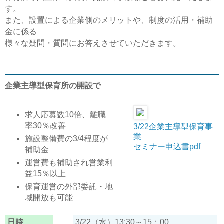
す。
また、設置による企業側のメリットや、制度の活用・補助
金に係る
様々な疑問・質問にお答えさせていただきます。
企業主導型保育所の開設で
求人応募数10倍、離職
率30％改善
3/22企業主導型保育事
業
施設整備費の3/4程度が
セミナー申込書pdf
補助金
運営費も補助され営業利
益15％以上
保育運営の外部委託・地
域開放も可能
日時
3/22（水）13:30～15：00