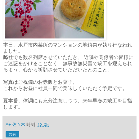
本日、水戸市内某所のマンションの地鎮祭が執り行なわれ
ました。
弊社でも数名列席させていただき、 近隣や関係者の皆様に
ご迷惑をかけることなく、無事故無災害で竣工を迎えられ
るよう、心から祈願させていただいたとのこと。
写真はご祝儀のお赤飯とお菓子。
これからお昼に社員一同で美味しくいただく予定です。
夏本番、体調にも充分注意しつつ、来年早春の竣工を目指
します。
A+ 佐々木
時刻:
12:05
共有