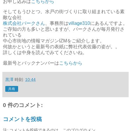
お申し込みは
こちらから
そしてもうひとつ、水戸の街づくりに取り組まれている素
敵な会社
株式会社パークさん
、事務所は
village310
にあるんですよ。
ご存知の方も多いと思いますが、パークさんが毎月発行さ
れている
中心市街地の情報マガジンIZMをご紹介します。
何故かというと最新号の表紙に弊社代表佐藤の姿が。。
詳しくは中身を読んでみてくださいね。
最新号とバックナンバーは
こちらから
黒澤
時刻:
10:44
共有
0 件のコメント:
コメントを投稿
注: コメントを投稿できるのは、このブログのメン