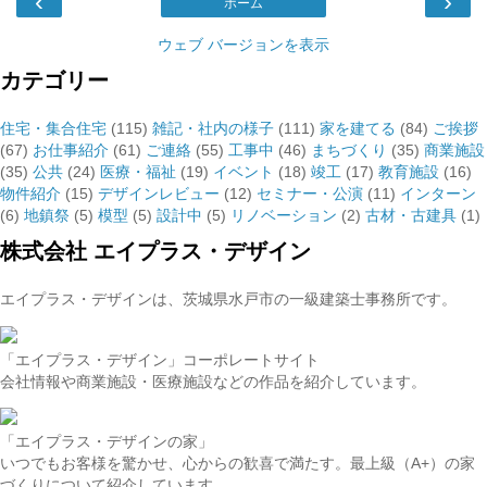
‹
›
ホーム
ウェブ バージョンを表示
カテゴリー
住宅・集合住宅
(115)
雑記・社内の様子
(111)
家を建てる
(84)
ご挨拶
(67)
お仕事紹介
(61)
ご連絡
(55)
工事中
(46)
まちづくり
(35)
商業施設
(35)
公共
(24)
医療・福祉
(19)
イベント
(18)
竣工
(17)
教育施設
(16)
物件紹介
(15)
デザインレビュー
(12)
セミナー・公演
(11)
インターン
(6)
地鎮祭
(5)
模型
(5)
設計中
(5)
リノベーション
(2)
古材・古建具
(1)
株式会社 エイプラス・デザイン
エイプラス・デザインは、茨城県水戸市の一級建築士事務所です。
「エイプラス・デザイン」コーポレートサイト
会社情報や商業施設・医療施設などの作品を紹介しています。
「エイプラス・デザインの家」
いつでもお客様を驚かせ、心からの歓喜で満たす。最上級（A+）の家
づくりについて紹介しています。