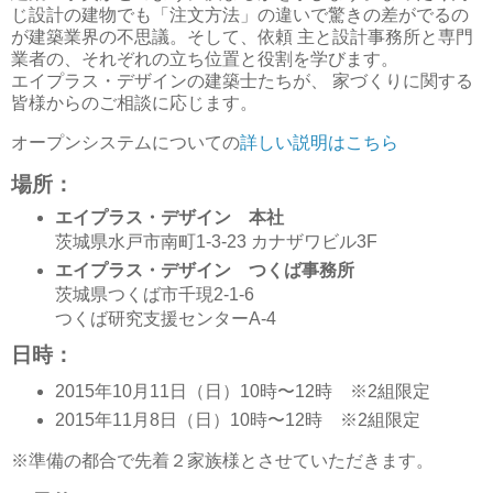
じ設計の建物でも「注文方法」
の違いで驚きの差がでるの
が建築業界の不思議。そして、依頼 主と設計事務所と専門
業者の、
それぞれの立ち位置と役割を学びます。
エイプラス・デザインの建築士たちが、 家づくりに関する
皆様からのご相談に応じます。
オープンシステムについての
詳しい説明はこちら
場所：
エイプラス・デザイン 本社
茨城県水戸市南町1-3-23 カナザワビル3F
エイプラス・デザイン つくば事務所
茨城県つくば市千現2-1-6
つくば研究支援センターA-4
日時：
2015年10月11日（日）10時〜12時 ※2組限定
2015年11月8日（日）10時〜12時 ※2組限定
※準備の都合で先着２家族様とさせていただきます。