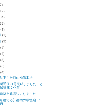
7)
(12)
(34)
(35)
(45)
月
(1)
月
(3)
月
(3)
月
(4)
月
(5)
月
(6)
月
(4)
沈下した時の補修工法
所通信21号完成しました、と
城建築文化賞
建築文化賞決まりました
を建てる】建物の環境編 1
目