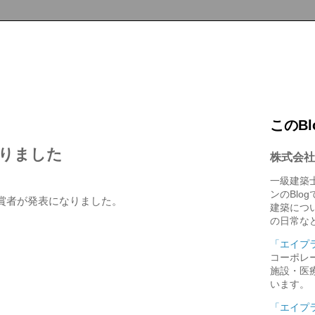
このB
りました
株式会社
一級建築
。
ンのBlo
受賞者が発表になりました。
建築につ
の日常な
「エイプ
コーポレ
施設・医
います。
「エイプ