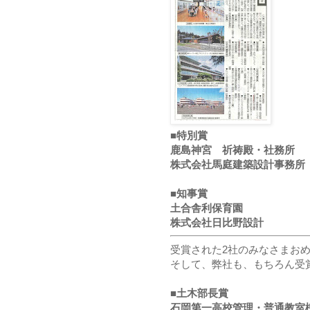
■特別賞
鹿島神宮 祈祷殿・社務所
株式会社馬庭建築設計事務所
■知事賞
土合舎利保育園
株式会社日比野設計
受賞された2社のみなさまお
そして、弊社も、もちろん受
■土木部長賞
石岡第一高校管理・普通教室