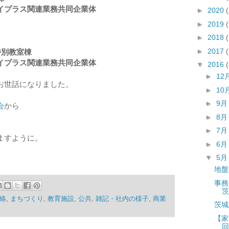
イプラス関連業務共同企業体
►
2020
(
►
2019
►
2018
►
2017
特別教室棟
イプラス関連業務共同企業体
▼
2016
►
12
お世話になりました。
►
10
►
9
会
から
►
8
►
7
ますように。
►
6
▼
5
。
地盤
事務
茨
絡
,
まちづくり
,
教育施設
,
公共
,
雑記・社内の様子
,
商業
茨城
【家
回