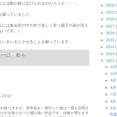
うな活動が繰り広げられるのだろうか・・・。
►
2020
(
►
2019
を撮っていました。
►
2018
私には集会所の中や外で楽しく笑う親子の姿が見え
►
2017
ないです。）
►
2016
►
2015
りいきいきとさせることを願っています。
►
2014
►
2013
▼
2012
►
12
►
10
►
9
►
8
►
7
23:02
►
6
年が経ちますが、見学会を一度行った後は一度も活用さ
▼
5
だけが出来上がった感の強い作品です。住棟が増えます
完成