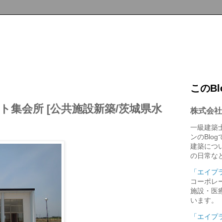
このB
ト集会所 [公共施設新築/茨城県水
株式会社
一級建築
ンのBlo
建築につ
の日常な
「エイプ
コーポレ
施設・医
います。
「エイプ