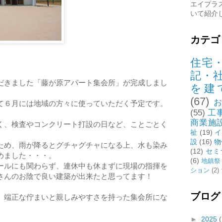
エイプラ
いて紹介
カテゴ
住宅
記・
だきました「藤が原アパート集会所」が完成しまし
を建
(67)
て６月には地域の方々に使っていただく予定です。
(55)
工
商業施
く、検査やコンクリート打設の日など、ことごとく
祉
(19)
イ
設
(16)
物
ため、雨が降るとグチャグチャになる上、水も染み
(12)
セミ
めました・・・。
(6)
地鎮祭
ールにも関わらず、連休中も休まずに現場の指揮を
ション
(2)
さんのお陰で良い建築が出来たと思ってます！
ブログ
、端正な佇まいと親しみやすさを持った集会所にな
►
2025
(