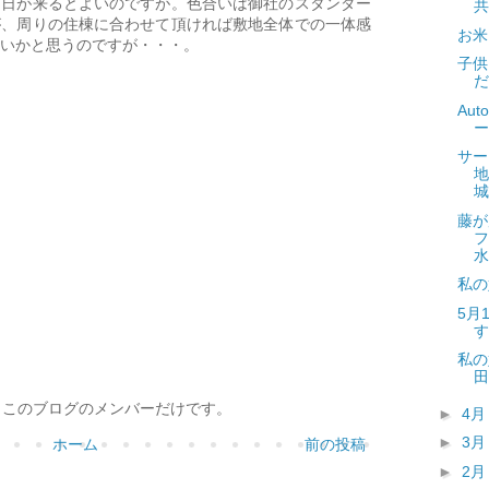
る日が来るとよいのですが。色合いは御社のスタンダー
共
が、周りの住棟に合わせて頂ければ敷地全体での一体感
お米
いかと思うのですが・・・。
子供
だ
Au
ー
サー
地
城
藤が
フ
水
私の
5月
す
私の
田
、このブログのメンバーだけです。
►
4
►
3
ホーム
前の投稿
►
2