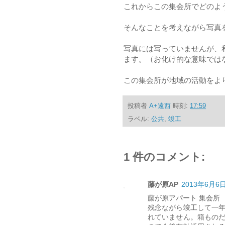
これからこの集会所でどのよ
そんなことを考えながら写真
写真には写っていませんが、
ます。（お化け的な意味では
この集会所が地域の活動をよ
投稿者
A+遠西
時刻:
17:59
ラベル:
公共
,
竣工
1 件のコメント:
藤が原AP
2013年6月6日 
藤が原アパート 集会所
残念ながら竣工して一
れていません。箱もの