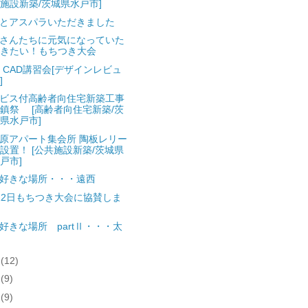
施設新築/茨城県水戸市]
とアスパラいただきました
さんたちに元気になっていた
きたい！もちつき大会
to CAD講習会[デザインレビュ
]
ビス付高齢者向住宅新築工事
鎮祭 [高齢者向住宅新築/茨
県水戸市]
原アパート集会所 陶板レリー
設置！ [公共施設新築/茨城県
戸市]
好きな場所・・・遠西
12日もちつき大会に協賛しま
好きな場所 partⅡ・・・太
月
(12)
月
(9)
月
(9)