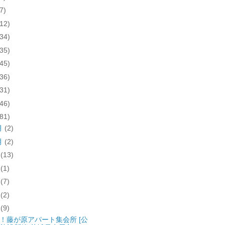
7)
(12)
(34)
(35)
(45)
(36)
(31)
(46)
(81)
月
(2)
月
(2)
月
(13)
月
(1)
月
(7)
月
(2)
月
(9)
！藤が原アパート集会所 [公