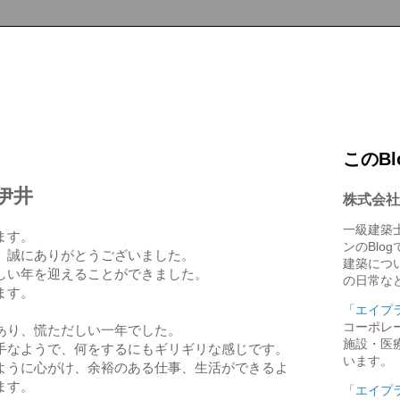
このB
 伊井
株式会社
一級建築
ます。
ンのBlo
、誠にありがとうございました。
建築につ
しい年を迎えることができました。
の日常な
ます。
「エイプ
コーポレ
あり、慌ただしい一年でした。
施設・医
手なようで、何をするにもギリギリな感じです。
います。
ように心がけ、余裕のある仕事、生活ができるよ
ます。
「エイプ