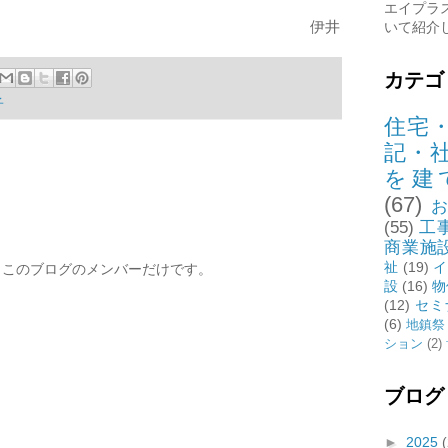
エイプラ
伊井
いて紹介
カテゴ
子
住宅
記・
を建
(67)
(55)
工
商業施
祉
(19)
イ
、このブログのメンバーだけです。
設
(16)
物
(12)
セミ
(6)
地鎮祭
ション
(2)
ブログ
►
2025
(